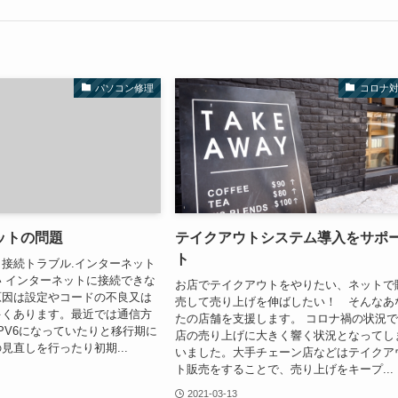
パソコン修理
コロナ
ットの問題
テイクアウトシステム導入をサポ
ト
接続トラブル.インターネット
 インターネットに接続できな
お店でテイクアウトをやりたい、ネットで
原因は設定やコードの不良又は
売して売り上げを伸ばしたい！ そんなあ
多くあります。最近では通信方
たの店舗を支援します。 コロナ禍の状況
IPV6になっていたりと移行期に
店の売り上げに大きく響く状況となってし
見直しを行ったり初期...
いました。大手チェーン店などはテイクア
ト販売をすることで、売り上げをキープ...
2021-03-13