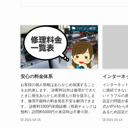
パソコン修理
安心の料金体系
インターネ
お客様の個人情報はあらかじめ保護すること
インターネット
をお約束します。 診断料以外は修理ができた
に接続できない
ときに発生あらかじめ見積もり額を提示しま
いトラブルの
す。修理不能時の料金発生不安を解消できま
設定の問題が
す。 診断料3300円初期診断（簡易チェックは
式がIPV4から
無料）訪問料5000円※来店時は不要※部...
あるため設定の
2021-03-15
2021-03-14