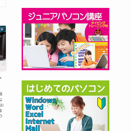
対策
ー
販
な
でお
ま
ウ